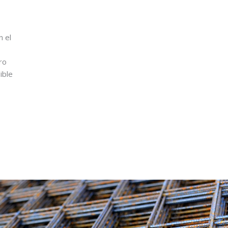
n el
ro
ible